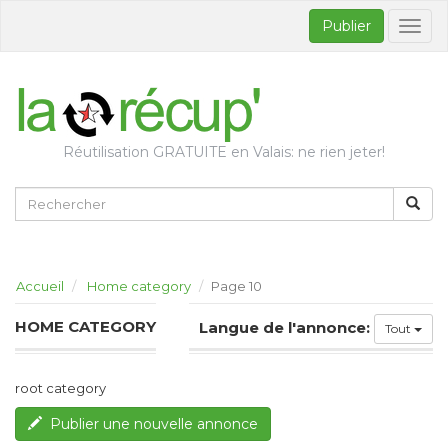
Publier
Bascul
la
naviga
Réutilisation GRATUITE en Valais: ne rien jeter!
Accueil
Home category
Page 10
HOME CATEGORY
Langue de l'annonce:
Tout
root category
Publier une nouvelle annonce