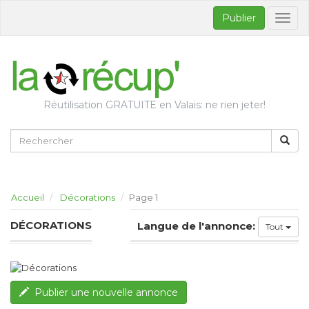
Publier
Bascul
la
naviga
Réutilisation GRATUITE en Valais: ne rien jeter!
Accueil
Décorations
Page 1
DÉCORATIONS
Langue de l'annonce:
Tout
Publier une nouvelle annonce