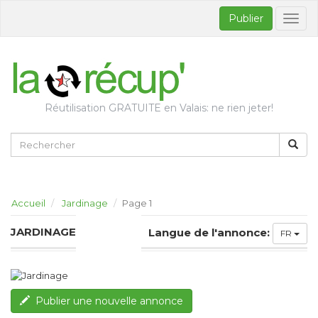
Publier
Bascul
la
naviga
Réutilisation GRATUITE en Valais: ne rien jeter!
Accueil
Jardinage
Page 1
JARDINAGE
Langue de l'annonce:
FR
Publier une nouvelle annonce