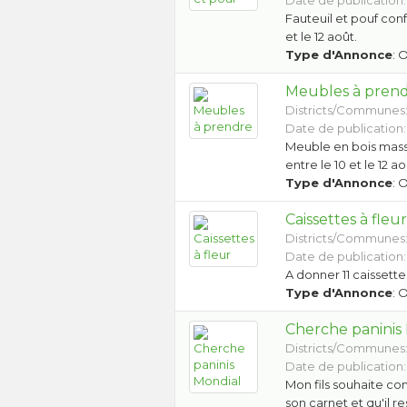
Date de publication:
Fauteuil et pouf conf
et le 12 août.
Type d'Annonce
: 
Meubles à pren
Districts/Communes
Date de publication:
Meuble en bois massi
entre le 10 et le 12 ao
Type d'Annonce
: 
Caissettes à fleu
Districts/Communes
Date de publication:
A donner 11 caissett
Type d'Annonce
: 
Cherche paninis
Districts/Communes
Date de publication:
Mon fils souhaite con
son carnet et qu'il 