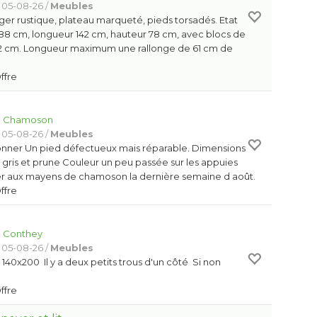
 05-08-26 /
Meubles
ger rustique, plateau marqueté, pieds torsadés. Etat
 88 cm, longueur 142 cm, hauteur 78 cm, avec blocs de
82 cm. Longueur maximum une rallonge de 61 cm de
Offre
:
Chamoson
 05-08-26 /
Meubles
nner Un pied défectueux mais réparable. Dimensions
: gris et prune Couleur un peu passée sur les appuies
er aux mayens de chamoson la dernière semaine d août.
Offre
0
:
Conthey
 05-08-26 /
Meubles
140x200 Il y a deux petits trous d'un côté Si non
Offre