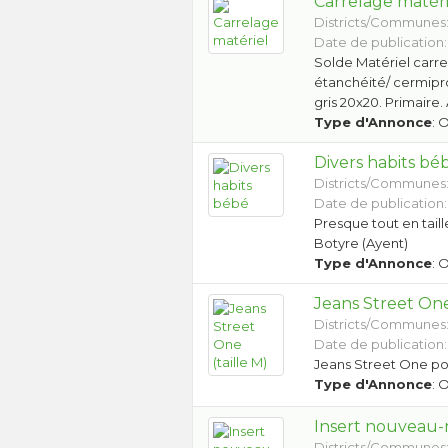
Carrelage matéri
Districts/Communes
Date de publication:
Solde Matériel carr
étanchéité/ cermiproo
gris 20x20. Primaire
Type d'Annonce
: 
Divers habits bé
Districts/Communes
Date de publication:
Presque tout en taille
Botyre (Ayent)
Type d'Annonce
: 
Jeans Street One 
Districts/Communes
Date de publication:
Jeans Street One port
Type d'Annonce
: 
Insert nouveau
Districts/Communes