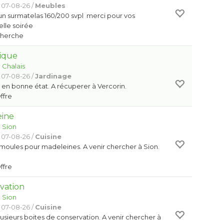
 07-08-26 /
Meubles
un surmatelas 160/200 svpl merci pour vos
elle soirée
Cherche
ique
:
Chalais
 07-08-26 /
Jardinage
en bonne état. A récuperer à Vercorin.
Offre
eine
:
Sion
 07-08-26 /
Cuisine
moules pour madeleines. A venir chercher à Sion.
Offre
vation
:
Sion
 07-08-26 /
Cuisine
usieurs boites de conservation. A venir chercher à