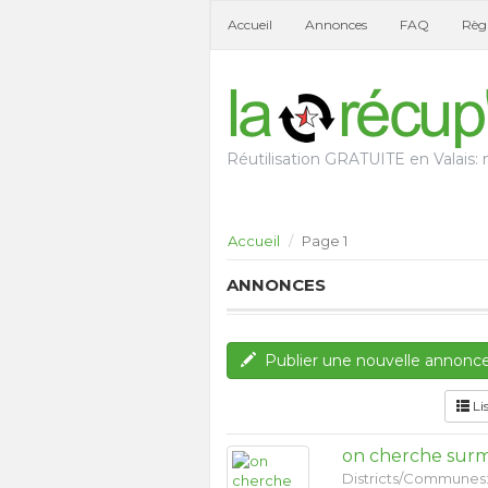
Accueil
Annonces
FAQ
Règl
Réutilisation GRATUITE en Valais: n
Accueil
Page 1
ANNONCES
Publier une nouvelle annonc
Li
on cherche surm
Districts/Communes