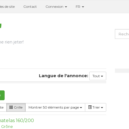
es de site
Contact
Connexion
FR
e rien jeter!
Langue de l'annonce:
Tout
e
ste
Grille
Montrer 50 éléments par page
Trier
atelas 160/200
:
Grône