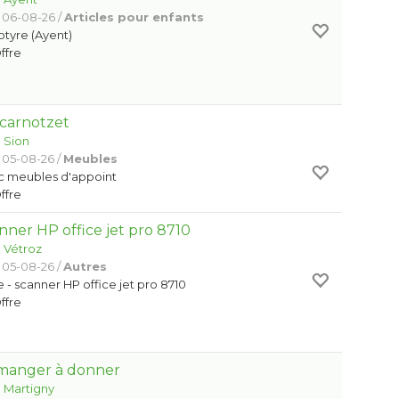
 06-08-26 /
Articles pour enfants
otyre (Ayent)
Offre
 carnotzet
:
Sion
 05-08-26 /
Meubles
c meubles d'appoint
Offre
nner HP office jet pro 8710
:
Vétroz
 05-08-26 /
Autres
- scanner HP office jet pro 8710
Offre
à manger à donner
:
Martigny