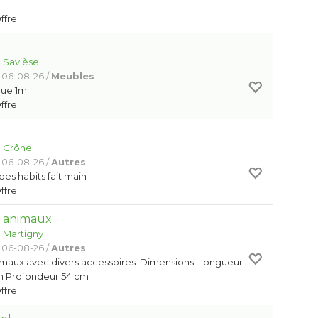
Offre
:
Savièse
 06-08-26 /
Meubles
que 1m
Offre
:
Grône
 06-08-26 /
Autres
des habits fait main
Offre
s animaux
:
Martigny
 06-08-26 /
Autres
imaux avec divers accessoires Dimensions Longueur
m Profondeur 54 cm
Offre