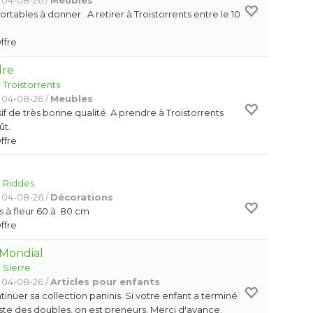
 04-08-26 /
Meubles
ortables à donner . A retirer à Troistorrents entre le 10
Offre
dre
:
Troistorrents
 04-08-26 /
Meubles
f de très bonne qualité A prendre à Troistorrents
ût.
Offre
r
:
Riddes
 04-08-26 /
Décorations
es à fleur 60 à 80 cm
Offre
 Mondial
:
Sierre
 04-08-26 /
Articles pour enfants
tinuer sa collection paninis. Si votre enfant a terminé
reste des doubles, on est preneurs. Merci d'avance.