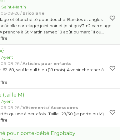
el
:
Saint-Martin
 06-08-26 /
Bricolage
elage et étanchéité pour douche. Bandes et angles
f/colle carrelage/ joint noir et joint gris/3m2 carrelage
. À prendre à St Martin samedi 8 août ou mardi 11 ou…
Offre
bé
:
Ayent
 06-08-26 /
Articles pour enfants
 62-68, sauf le pull bleu (18 mois). À venir chercher à
Offre
(taille M)
:
Ayent
 06-08-26 /
Vêtements/ Accessoires
és qu'une à deux fois. Taille : 29/30 (je porte du M)
Offre
-né pour porte-bébé Ergobaby
:
Ayent