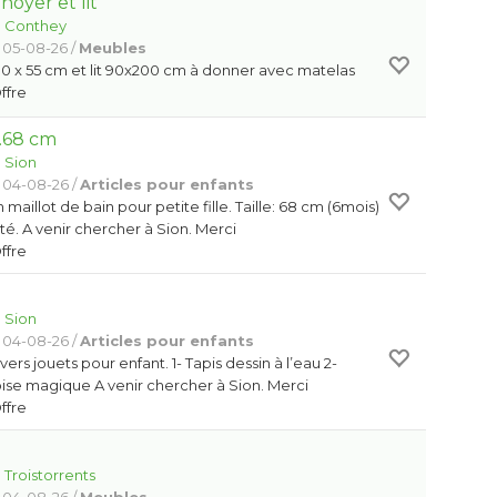
oyer et lit
:
Conthey
 05-08-26 /
Meubles
0 x 55 cm et lit 90x200 cm à donner avec matelas
Offre
T.68 cm
:
Sion
 04-08-26 /
Articles pour enfants
maillot de bain pour petite fille. Taille: 68 cm (6mois)
orté. A venir chercher à Sion. Merci
Offre
:
Sion
 04-08-26 /
Articles pour enfants
ers jouets pour enfant. 1- Tapis dessin à l’eau 2-
ise magique A venir chercher à Sion. Merci
Offre
:
Troistorrents