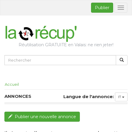
Publier
Bascul
la
naviga
Réutilisation GRATUITE en Valais: ne rien jeter!
Accueil
ANNONCES
Langue de l'annonce:
IT
Publier une nouvelle annonce