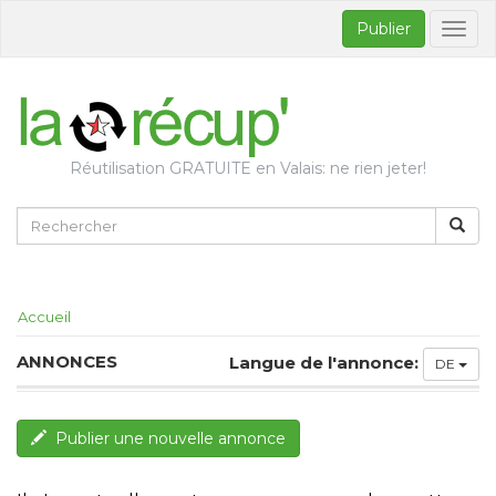
Publier
Bascul
la
naviga
Réutilisation GRATUITE en Valais: ne rien jeter!
Accueil
ANNONCES
Langue de l'annonce:
DE
Publier une nouvelle annonce