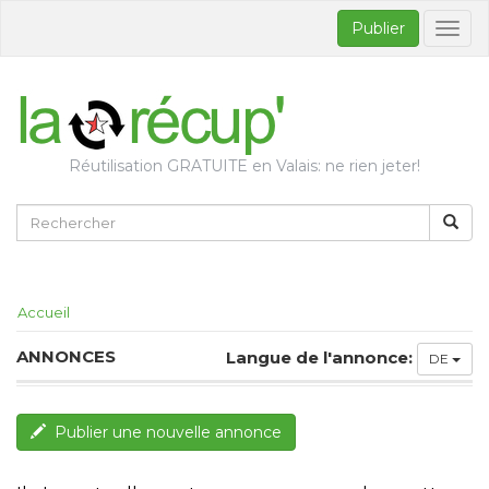
Publier
Bascul
la
naviga
Réutilisation GRATUITE en Valais: ne rien jeter!
Accueil
ANNONCES
Langue de l'annonce:
DE
Publier une nouvelle annonce