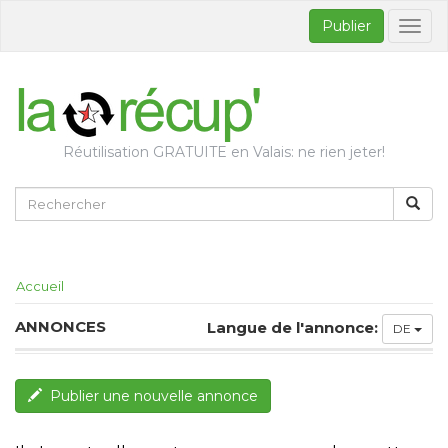
Publier
Bascul
la
naviga
Réutilisation GRATUITE en Valais: ne rien jeter!
Accueil
ANNONCES
Langue de l'annonce:
DE
Publier une nouvelle annonce