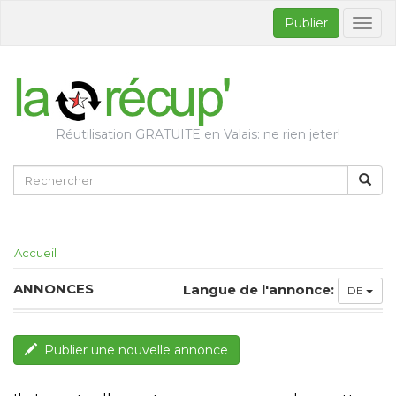
Publier
Bascul
la
naviga
Réutilisation GRATUITE en Valais: ne rien jeter!
Accueil
ANNONCES
Langue de l'annonce:
DE
Publier une nouvelle annonce