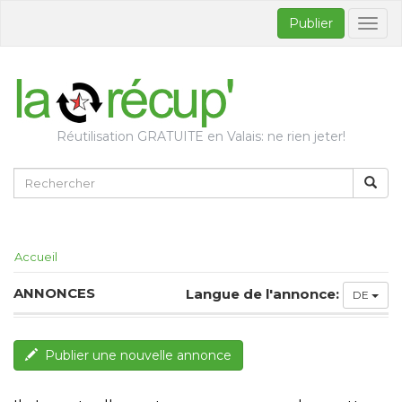
Publier
Bascul
la
naviga
Réutilisation GRATUITE en Valais: ne rien jeter!
Accueil
ANNONCES
Langue de l'annonce:
DE
Publier une nouvelle annonce