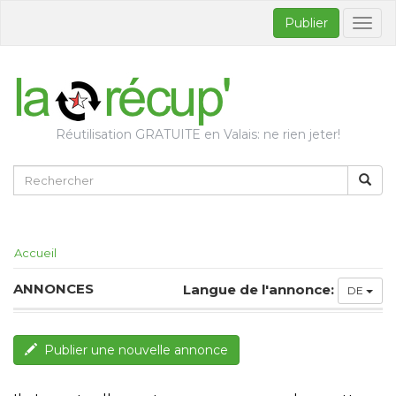
Publier
Bascul
la
naviga
Réutilisation GRATUITE en Valais: ne rien jeter!
Accueil
ANNONCES
Langue de l'annonce:
DE
Publier une nouvelle annonce