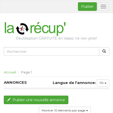
Publier
Bascul
la
naviga
Réutilisation GRATUITE en Valais: ne rien jeter!
Accueil
Page 1
ANNONCES
Langue de l'annonce:
FR
Publier une nouvelle annonce
Montrer 10 éléments par page