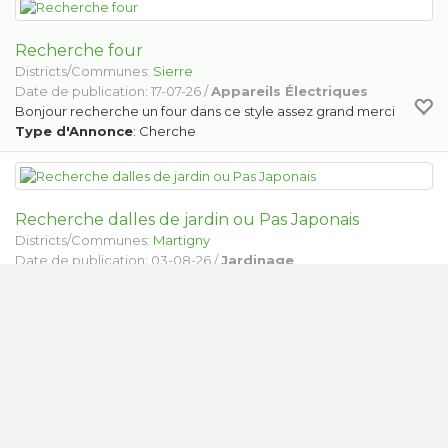
Recherche four
Districts/Communes:
Sierre
Date de publication: 17-07-26 /
Appareils Électriques
Bonjour recherche un four dans ce style assez grand merci
Type d'Annonce
: Cherche
Recherche dalles de jardin ou Pas Japonais
Districts/Communes:
Martigny
Date de publication: 03-08-26 /
Jardinage
Je recherche des dalles de jardin peut importe leur taille, ou
mieux encore, des Pas Japonais, c'est à dire des dalles de
formes arrondies irrégulières pour faire un chemin au jardin. Si
vous en avez, même seulement…
Type d'Annonce
: Cherche