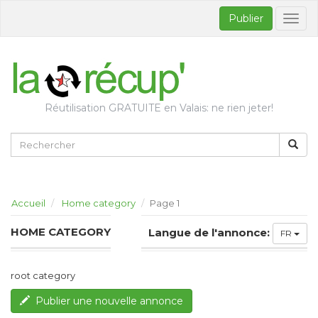
Publier
Bascul
la
naviga
Réutilisation GRATUITE en Valais: ne rien jeter!
Accueil
Home category
Page 1
HOME CATEGORY
Langue de l'annonce:
FR
root category
Publier une nouvelle annonce