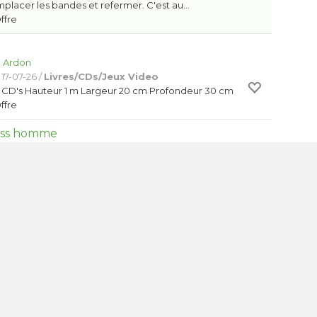
remplacer les bandes et refermer. C'est au…
Offre
:
Ardon
17-07-26 /
Livres/CDs/Jeux Video
0 CD's Hauteur 1 m Largeur 20 cm Profondeur 30 cm
Offre
iss homme
:
Sierre
21-07-26 /
Appareils Électriques
byliss pour cheveux en l'état. Mérite peut-être un
. A prendre sur place à Granges.
Offre
1m par 2m de 0.5mm épaisseur
:
Martigny
 06-07-26 /
Bricolage
Offre