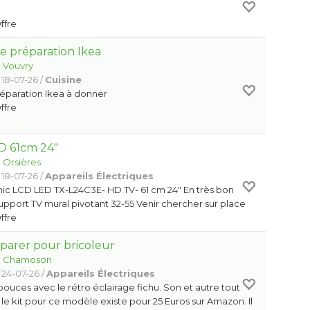
Offre
 préparation Ikea
:
Vouvry
 18-07-26 /
Cuisine
éparation Ikea à donner
Offre
D 61cm 24"
:
Orsières
 18-07-26 /
Appareils Électriques
ic LCD LED TX-L24C3E- HD TV- 61 cm 24" En très bon
support TV mural pivotant 32-55 Venir chercher sur place
Offre
parer pour bricoleur
:
Chamoson
 24-07-26 /
Appareils Électriques
 pouces avec le rétro éclairage fichu. Son et autre tout
le kit pour ce modèle existe pour 25 Euros sur Amazon. Il