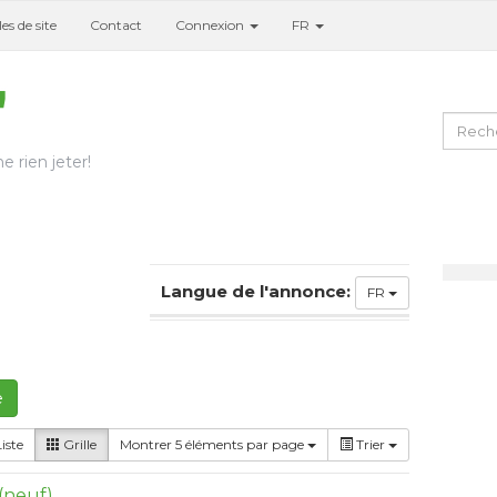
es de site
Contact
Connexion
FR
e rien jeter!
Langue de l'annonce:
FR
e
iste
Grille
Montrer 5 éléments par page
Trier
 (neuf)