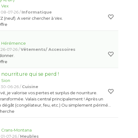
:
Vex
 08-07-26 /
Informatique
 (neuf). A venir chercher à Vex.
Offre
:
Hérémence
 26-07-26 /
Vêtements/ Accessoires
 donner.
Offre
a nourriture qui se perd !
:
Sion
 30-06-26 /
Cuisine
ivé, je valorise vos pertes et surplus de nourriture.
ransformée. Valais central principalement ! Après un
n dégât (congélateur, feu, etc.) Ou simplement périmé…
Cherche
:
Crans-Montana
 01-07-26 /
Meubles