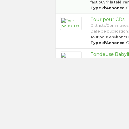
faut ouvrir la télé, 
Type d'Annonce
: 
Tour pour CDs
Districts/Communes
Date de publication: 
Tour pour environ 5
Type d'Annonce
: 
Tondeuse Babyl
Districts/Communes
Date de publication: 
A donner tondeuse Ba
aiguisage de la lame
Type d'Annonce
: 
Tôles zinguées 
Districts/Communes
Date de publication:
Tôles zinguées
Type d'Annonce
: 