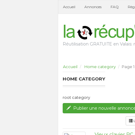
Accueil
Annonces
FAQ
Règl
Réutilisation GRATUITE en Valais: n
Accueil
Home category
Page 1
HOME CATEGORY
root category
Publier une nouvelle annonc
L
Vieux clavier PC