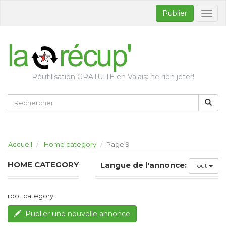
Publier
Bascul
la
naviga
Réutilisation GRATUITE en Valais: ne rien jeter!
Accueil
Home category
Page 9
HOME CATEGORY
Langue de l'annonce:
Tout
root category
Publier une nouvelle annonce