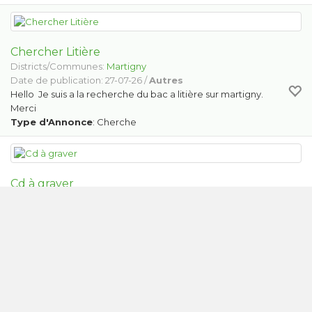
Chercher Litière
Districts/Communes:
Martigny
Date de publication: 27-07-26 /
Autres
Hello Je suis a la recherche du bac a litière sur martigny.
Merci
Type d'Annonce
: Cherche
Cd à graver
Districts/Communes:
Val-d'Illiez
Date de publication: 28-07-26 /
Livres/CDs/Jeux Video
Cd à graver
Type d'Annonce
: Offre
Recherche affaire pour chien