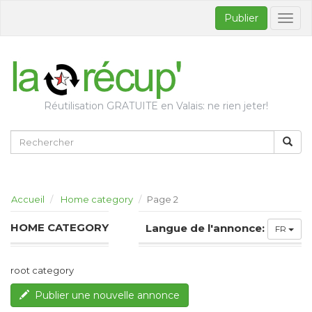
Publier
Bascul
la
naviga
Réutilisation GRATUITE en Valais: ne rien jeter!
Accueil
Home category
Page 2
HOME CATEGORY
Langue de l'annonce:
FR
root category
Publier une nouvelle annonce