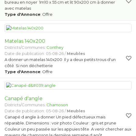
bureau en noyer 1m10 x 55 cm et lit 90x200 cm à donner
avec matelas
Type d'Annonce
: Offre
Matelas 140x200
Districts/Communes:
Conthey
Date de publication: 05-08-26 /
Meubles
A donner un matelas 140x200 Il y a deux petits trous d'un
côté Si non déchetterie
Type d'Annonce
: Offre
Canapé d'angle
Districts/Communes:
Chamoson
Date de publication: 05-08-26 /
Meubles
Canapé d angle à donner Un pied défectueux mais
réparable. Dimensions : voir photo Couleur : gris et prune
Couleur un peu passée sur les appuies tête A venir chercher aux
mayens de chamoson la dernière semaine d août.