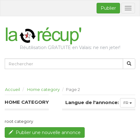
Publier
Bascul
la
naviga
Réutilisation GRATUITE en Valais: ne rien jeter!
Accueil
Home category
Page 2
HOME CATEGORY
Langue de l'annonce:
FR
root category
Publier une nouvelle annonce