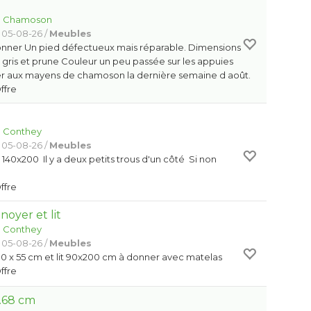
:
Chamoson
 05-08-26 /
Meubles
nner Un pied défectueux mais réparable. Dimensions
: gris et prune Couleur un peu passée sur les appuies
er aux mayens de chamoson la dernière semaine d août.
Offre
0
:
Conthey
 05-08-26 /
Meubles
140x200 Il y a deux petits trous d'un côté Si non
Offre
oyer et lit
:
Conthey
 05-08-26 /
Meubles
0 x 55 cm et lit 90x200 cm à donner avec matelas
Offre
T.68 cm