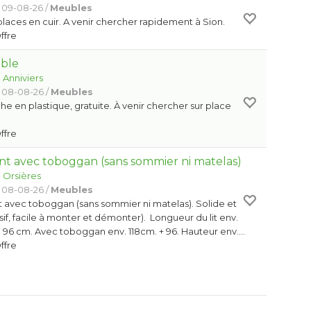
 09-08-26 /
Meubles
laces en cuir. A venir chercher rapidement à Sion.
Offre
able
:
Anniviers
 08-08-26 /
Meubles
he en plastique, gratuite. À venir chercher sur place
Offre
ant avec toboggan (sans sommier ni matelas)
:
Orsières
 08-08-26 /
Meubles
t avec toboggan (sans sommier ni matelas). Solide et
if, facile à monter et démonter). Longueur du lit env.
 96 cm. Avec toboggan env. 118cm. + 96. Hauteur env.…
Offre