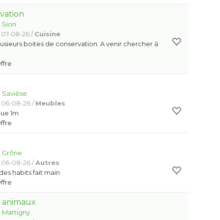
vation
:
Sion
 07-08-26 /
Cuisine
usieurs boites de conservation. A venir chercher à
Offre
:
Savièse
 06-08-26 /
Meubles
que 1m
Offre
:
Grône
 06-08-26 /
Autres
des habits fait main
Offre
s animaux
:
Martigny