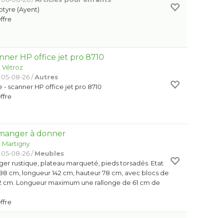
otyre (Ayent)
Offre
nner HP office jet pro 8710
:
Vétroz
 05-08-26 /
Autres
- scanner HP office jet pro 8710
Offre
à manger à donner
:
Martigny
 05-08-26 /
Meubles
ger rustique, plateau marqueté, pieds torsadés. Etat
 88 cm, longueur 142 cm, hauteur 78 cm, avec blocs de
82 cm. Longueur maximum une rallonge de 61 cm de
Offre