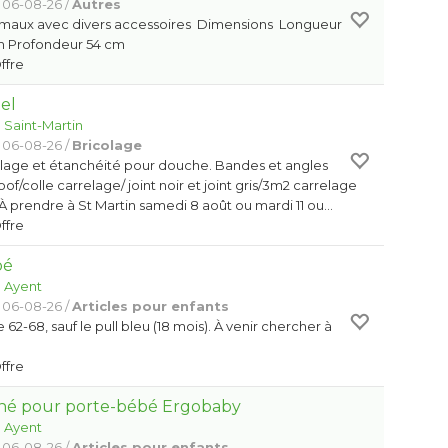
 06-08-26 /
Autres
imaux avec divers accessoires Dimensions Longueur
m Profondeur 54 cm
Offre
el
:
Saint-Martin
 06-08-26 /
Bricolage
elage et étanchéité pour douche. Bandes et angles
f/colle carrelage/ joint noir et joint gris/3m2 carrelage
. À prendre à St Martin samedi 8 août ou mardi 11 ou…
Offre
bé
:
Ayent
 06-08-26 /
Articles pour enfants
 62-68, sauf le pull bleu (18 mois). À venir chercher à
Offre
-né pour porte-bébé Ergobaby
:
Ayent
 06-08-26 /
Articles pour enfants