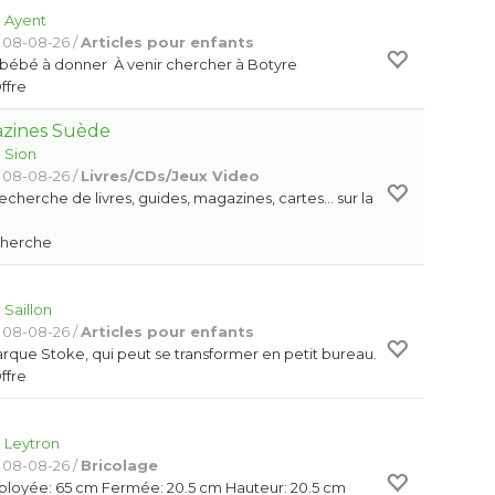
:
Ayent
 08-08-26 /
Articles pour enfants
 bébé à donner À venir chercher à Botyre
Offre
zines Suède
:
Sion
 08-08-26 /
Livres/CDs/Jeux Video
recherche de livres, guides, magazines, cartes… sur la
Cherche
:
Saillon
 08-08-26 /
Articles pour enfants
rque Stoke, qui peut se transformer en petit bureau.
Offre
:
Leytron
 08-08-26 /
Bricolage
loyée: 65 cm Fermée: 20.5 cm Hauteur: 20.5 cm