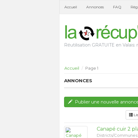
Accueil
Annonces
FAQ
Règl
Réutilisation GRATUITE en Valais: n
Accueil
Page 1
ANNONCES
Publier une nouvelle annonc
Li
Canapé cuir 2 pl
Districts/Communes