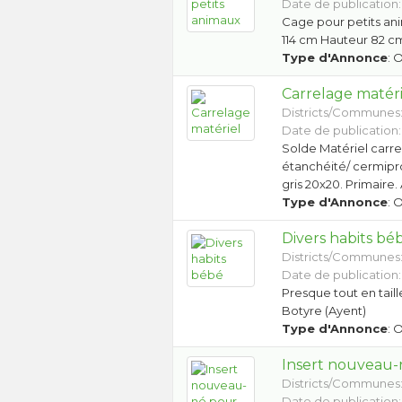
Date de publication:
Cage pour petits an
114 cm Hauteur 82 c
Type d'Annonce
: 
Carrelage matéri
Districts/Communes
Date de publication:
Solde Matériel carr
étanchéité/ cermiproo
gris 20x20. Primaire
Type d'Annonce
: 
Divers habits bé
Districts/Communes
Date de publication:
Presque tout en taille
Botyre (Ayent)
Type d'Annonce
: 
Insert nouveau
Districts/Communes
Date de publication: