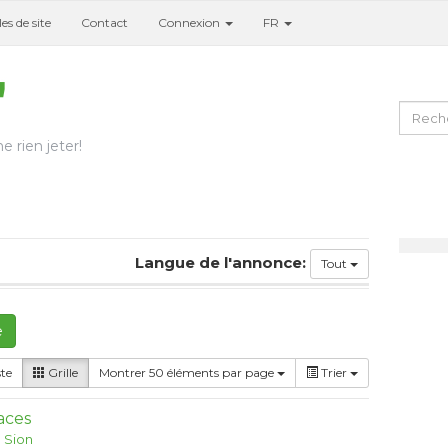
es de site
Contact
Connexion
FR
e rien jeter!
Langue de l'annonce:
Tout
e
ste
Grille
Montrer 50 éléments par page
Trier
aces
:
Sion