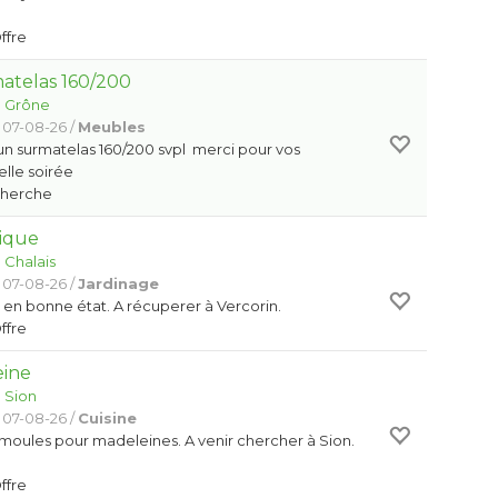
Offre
atelas 160/200
:
Grône
 07-08-26 /
Meubles
un surmatelas 160/200 svpl merci pour vos
elle soirée
Cherche
ique
:
Chalais
 07-08-26 /
Jardinage
en bonne état. A récuperer à Vercorin.
Offre
eine
:
Sion
 07-08-26 /
Cuisine
moules pour madeleines. A venir chercher à Sion.
Offre