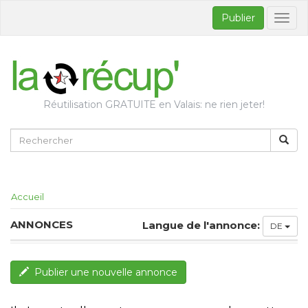
Publier
Bascul
la
naviga
Réutilisation GRATUITE en Valais: ne rien jeter!
Accueil
ANNONCES
Langue de l'annonce:
DE
Publier une nouvelle annonce