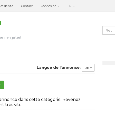
es de site
Contact
Connexion
FR
e rien jeter!
Langue de l'annonce:
DE
e
 annonce dans cette catégorie. Revenez
t très vite.