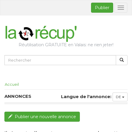
Publier
Bascul
la
naviga
Réutilisation GRATUITE en Valais: ne rien jeter!
Accueil
ANNONCES
Langue de l'annonce:
DE
Publier une nouvelle annonce