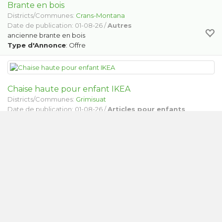
Brante en bois
Districts/Communes:
Crans-Montana
Date de publication: 01-08-26 /
Autres
ancienne brante en bois
Type d'Annonce
: Offre
Chaise haute pour enfant IKEA
Districts/Communes:
Grimisuat
Date de publication: 01-08-26 /
Articles pour enfants
Chaise haute pour enfant IKEA en plastique une blanche et
une verte pour l'intérieur ou l'extérieur
Type d'Annonce
: Offre
2 lits jumeaux 90x200 Swiss made
Districts/Communes:
Anniviers
Date de publication: 01-08-26 /
Meubles
2 lits jumeaux en bois (pin/sapin) marque: Hasena, Swiss made