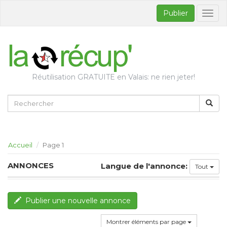
Publier
Bascul
la
naviga
Réutilisation GRATUITE en Valais: ne rien jeter!
Accueil
Page 1
ANNONCES
Langue de l'annonce:
Tout
Publier une nouvelle annonce
Montrer éléments par page