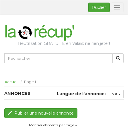
Publier
Bascul
la
naviga
Réutilisation GRATUITE en Valais: ne rien jeter!
Accueil
Page 1
ANNONCES
Langue de l'annonce:
Tout
Publier une nouvelle annonce
Montrer éléments par page