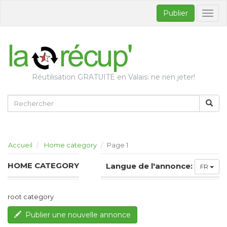
Publier
Bascul
la
naviga
Réutilisation GRATUITE en Valais: ne rien jeter!
Accueil
Home category
Page 1
HOME CATEGORY
Langue de l'annonce:
FR
root category
Publier une nouvelle annonce