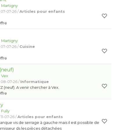
:
Martigny
 07-07-26 /
Articles pour enfants
Offre
:
Martigny
 07-07-26 /
Cuisine
Offre
 (neuf)
:
Vex
 08-07-26 /
Informatique
 (neuf). A venir chercher à Vex.
Offre
xy
:
Fully
11-07-26 /
Articles pour enfants
nque vis de serrage à gauche mais il est possible de
ournisseur ds les pièces détachées