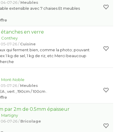
 04-07-26 /
Meubles
able extensible avec 7 chaises Et meubles
Offre
étanches en verre
:
Conthey
 05-07-26 /
Cuisine
ux qui ferment bien, comme la photo; pouvant
ex 1 kg de sel, 1 kg de riz, etc Merci beaucoup
Cherche
:
Mont-Noble
 05-07-26 /
Meubles
A , vert , 190cm / 100cm .
Offre
1m par 2m de 0.5mm épaisseur
:
Martigny
 06-07-26 /
Bricolage