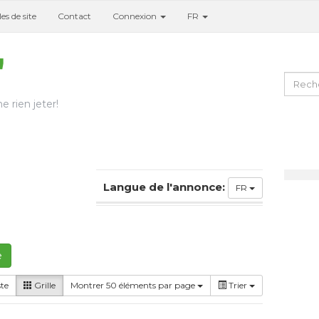
es de site
Contact
Connexion
FR
e rien jeter!
Langue de l'annonce:
FR
e
ste
Grille
Montrer 50 éléments par page
Trier