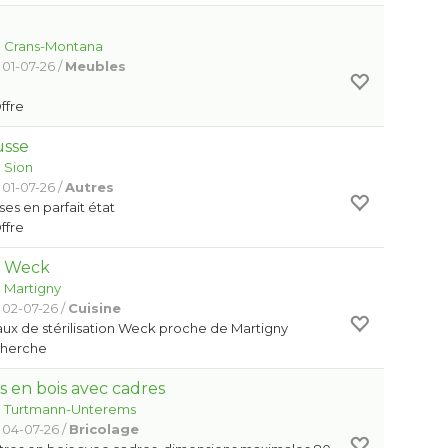
:
Crans-Montana
 01-07-26 /
Meubles
Offre
usse
:
Sion
 01-07-26 /
Autres
ses en parfait état
Offre
x Weck
:
Martigny
 02-07-26 /
Cuisine
ux de stérilisation Weck proche de Martigny
Cherche
 en bois avec cadres
:
Turtmann-Unterems
 04-07-26 /
Bricolage