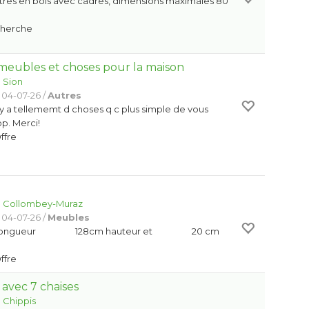
tres en bois avec cadres, dimensions maximales 80
Cherche
meubles et choses pour la maison
:
Sion
 04-07-26 /
Autres
 y a tellememt d choses q c plus simple de vous
p. Merci!
Offre
:
Collombey-Muraz
 04-07-26 /
Meubles
cm. Longueur 128cm hauteur et 20 cm
Offre
 avec 7 chaises
:
Chippis