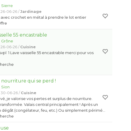
:
Sierre
 26-06-26 /
Jardinage
 avec crochet en métal à prendre le lot entier
Offre
sselle 55 encastrable
:
Grône
 26-06-26 /
Cuisine
vpl 1 Lave vaisselle 55 encastrable merci pour vos
Cherche
a nourriture qui se perd !
:
Sion
 30-06-26 /
Cuisine
ivé, je valorise vos pertes et surplus de nourriture.
ransformée. Valais central principalement ! Après un
n dégât (congélateur, feu, etc.) Ou simplement périmé…
Cherche
euse