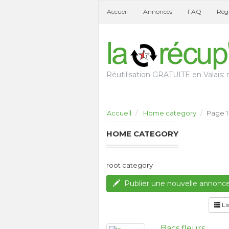
Accueil
Annonces
FAQ
Règl
Réutilisation GRATUITE en Valais: n
Accueil
Home category
Page 1
HOME CATEGORY
root category
Publier une nouvelle annonc
Li
Bacs fleurs