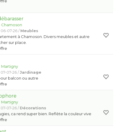
Offre
débarasser
:
Chamoson
 06-07-26 /
Meubles
partement à Chamoson. Divers meubles et autre
rcher sur place.
Offre
:
Martigny
 07-07-26 /
Jardinage
pour balcon ou autre
Offre
ophore
:
Martigny
 07-07-26 /
Décorations
gies, ca rend super bien. Reflète la couleur vive
Offre
ant