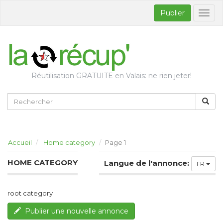
Publier
Bascul
la
naviga
Réutilisation GRATUITE en Valais: ne rien jeter!
Accueil
Home category
Page 1
HOME CATEGORY
Langue de l'annonce:
FR
root category
Publier une nouvelle annonce