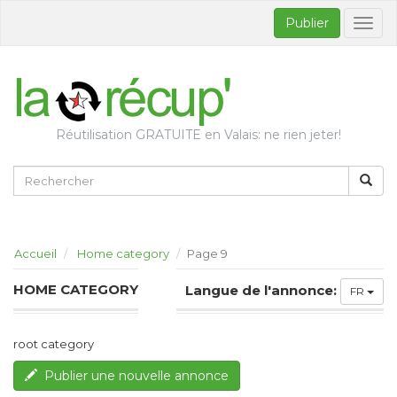
Publier
Bascul
la
naviga
Réutilisation GRATUITE en Valais: ne rien jeter!
Accueil
Home category
Page 9
HOME CATEGORY
Langue de l'annonce:
FR
root category
Publier une nouvelle annonce