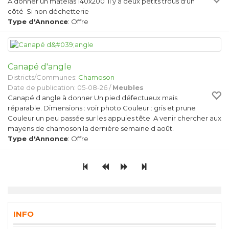
A donner un matelas 140x200 Il y a deux petits trous d'un
côté Si non déchetterie
Type d'Annonce
: Offre
Canapé d'angle
Districts/Communes:
Chamoson
Date de publication: 05-08-26 /
Meubles
Canapé d angle à donner Un pied défectueux mais
réparable. Dimensions : voir photo Couleur : gris et prune
Couleur un peu passée sur les appuies tête A venir chercher aux
mayens de chamoson la dernière semaine d août.
Type d'Annonce
: Offre
INFO