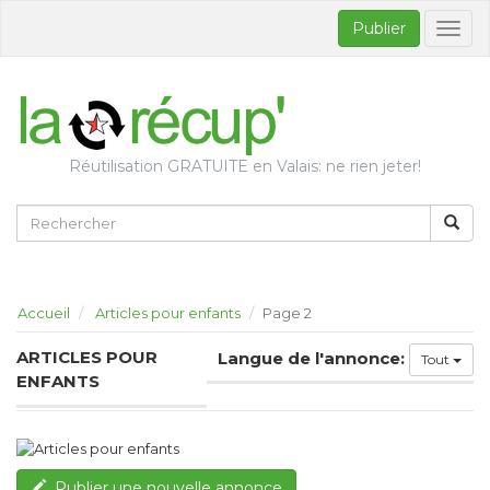
Publier
Bascul
la
naviga
Réutilisation GRATUITE en Valais: ne rien jeter!
Accueil
Articles pour enfants
Page 2
ARTICLES POUR
Langue de l'annonce:
Tout
ENFANTS
Publier une nouvelle annonce