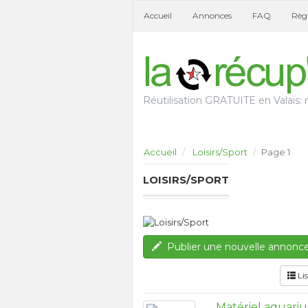
Accueil
Annonces
FAQ
Règl
Réutilisation GRATUITE en Valais: n
Accueil
Loisirs/Sport
Page 1
LOISIRS/SPORT
Publier une nouvelle annonc
Lis
Matériel aquari