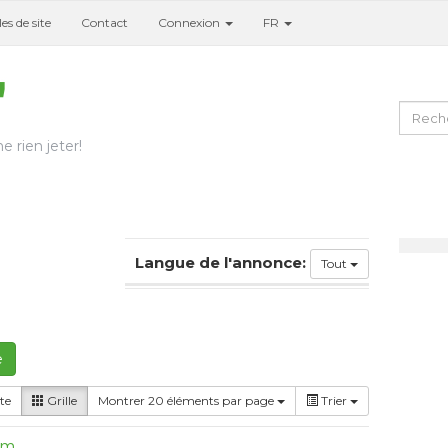
es de site
Contact
Connexion
FR
e rien jeter!
Langue de l'annonce:
Tout
e
te
Grille
Montrer 20 éléments par page
Trier
um