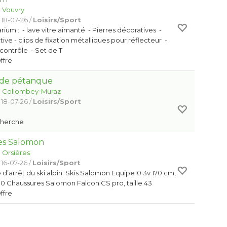
:
Vouvry
 18-07-26 /
Loisirs/Sport
rium : - lave vitre aimanté - Pierres décoratives -
ve - clips de fixation métalliques pour réflecteur -
contrôle - Set de T
Offre
 de pétanque
:
Collombey-Muraz
 18-07-26 /
Loisirs/Sport
e
Cherche
res Salomon
:
Orsières
 16-07-26 /
Loisirs/Sport
d’arrêt du ski alpin: Skis Salomon Equipe10 3v 170 cm,
0 Chaussures Salomon Falcon CS pro, taille 43
Offre