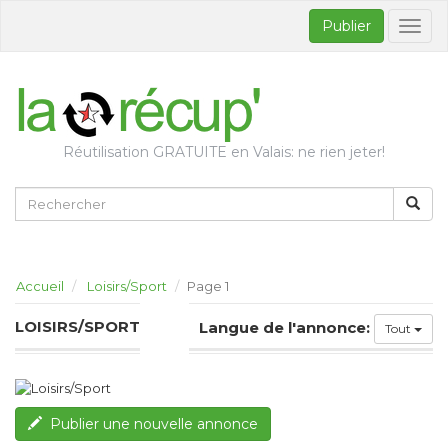
Publier
Bascul
la
naviga
Réutilisation GRATUITE en Valais: ne rien jeter!
Accueil
Loisirs/Sport
Page 1
LOISIRS/SPORT
Langue de l'annonce:
Tout
Publier une nouvelle annonce