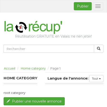
Publier
Bascul
la
naviga
Réutilisation GRATUITE en Valais: ne rien jeter!
Accueil
Home category
Page 1
HOME CATEGORY
Langue de l'annonce:
Tout
root category
Publier une nouvelle annonce