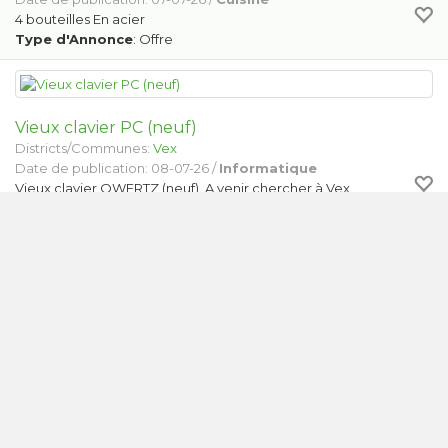
4 bouteilles En acier
Type d'Annonce
: Offre
Vieux clavier PC (neuf)
Districts/Communes:
Vex
Date de publication: 08-07-26 /
Informatique
Vieux clavier QWERTZ (neuf). A venir chercher à Vex.
Type d'Annonce
: Offre
Buggy bord maxy
Districts/Communes:
Fully
Date de publication: 11-07-26 /
Articles pour enfants
Buggy bord maxi, manque vis de serrage à gauche mais il est
possible de la trouver chez le fournisseur ds les pièces
détachées
Type d'Annonce
: Offre