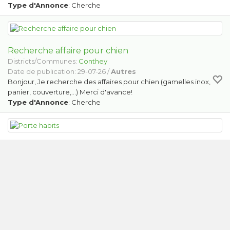
Type d'Annonce
: Cherche
Recherche affaire pour chien
Districts/Communes:
Conthey
Date de publication: 29-07-26 /
Autres
Bonjour, Je recherche des affaires pour chien (gamelles inox,
panier, couverture,...) Merci d'avance!
Type d'Annonce
: Cherche
Porte habits
Districts/Communes:
Savièse
Date de publication: 06-08-26 /
Meubles
Porte habits métallique 1m
Type d'Annonce
: Offre