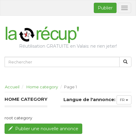
Publier
Bascul
la
naviga
Réutilisation GRATUITE en Valais: ne rien jeter!
Accueil
Home category
Page 1
HOME CATEGORY
Langue de l'annonce:
FR
root category
Publier une nouvelle annonce