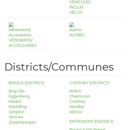
VÉHICULES
INCLUS
VÉLOS
AUTRES
VÊTEMENTS/
ACCESSOIRES
Districts/Communes
BRIQUE (DISTRICT)
CONTHEY (DISTRICT)
Brig-Glis
Ardon
Eggerberg
Chamoson
Naters
Conthey
Ried-Brig
Nendaz
Simplon
Vétroz
Termen
ENTREMONT (DISTRICT)
Zwischbergen
Bourg-Saint-Pierre