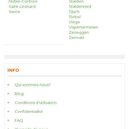
Noble-Contrée
Stalden
Saint-Léonard
Staldenried
Sierre
Täsch
Törbel
Viège
Visperterminen
Zeneggen
Zermatt
INFO
Qui sommes-nous?
Blog
Conditions d'utilisation
Confidentialité
FAQ