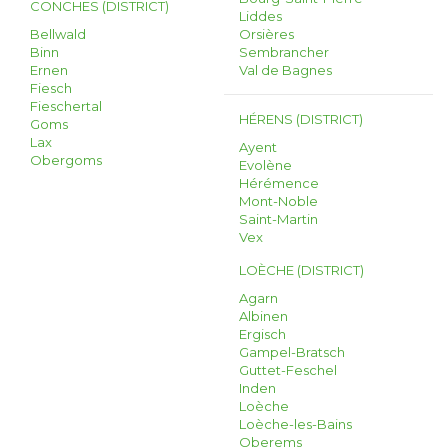
CONCHES (DISTRICT)
Liddes
Bellwald
Orsières
Binn
Sembrancher
Ernen
Val de Bagnes
Fiesch
Fieschertal
HÉRENS (DISTRICT)
Goms
Lax
Ayent
Obergoms
Evolène
Hérémence
Mont-Noble
Saint-Martin
Vex
LOÈCHE (DISTRICT)
Agarn
Albinen
Ergisch
Gampel-Bratsch
Guttet-Feschel
Inden
Loèche
Loèche-les-Bains
Oberems