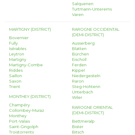
Salquenen
Turtmann-Unterems
Varen
MARTIGNY (DISTRICT)
RAROGNE OCCIDENTAL
(DEMI-DISTRICT)
Bovernier
Fully
Ausserberg
Isérables
Blatten
Leytron
Bürchen
Martigny
Eischoll
Martigny-Combe
Ferden
Riddes
Kippel
Saillon
Niedergesteln
Saxon
Raron
Trient
Steg-Hohtenn
Unterbäch
MONTHEY (DISTRICT)
Wiler
Champéry
RAROGNE ORIENTAL
Collombey-Muraz
(DEMI-DISTRICT)
Monthey
Port-Valais
Bettmeralp
Saint-Gingolph
Bister
Troistorrents
Bitsch