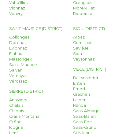
Val-d'Illiez
Grengiols
Vionnaz
Mörel-Filet
Vouvry
Riederalp
SAINT-MAURICE (DISTRICT)
SION (DISTRICT)
Collonges
Arbaz
Dorénaz
Grimisuat
Evionnaz
Savièse
Finhaut
Sion
Massongex
Veysonnaz
Saint-Maurice
VIÈGE (DISTRICT)
Salvan
Vernayaz
Baltschieder
Vérossaz
Eisten
Embd
SIERRE (DISTRICT)
Grächen
Anniviers
Lalden
Chalais
Randa
Chippis
Saas-Almagell
Crans-Montana
Saas-Balen
Grône
Saas-Fee
Icogne
Saas-Grund
Lens
St Niklaus