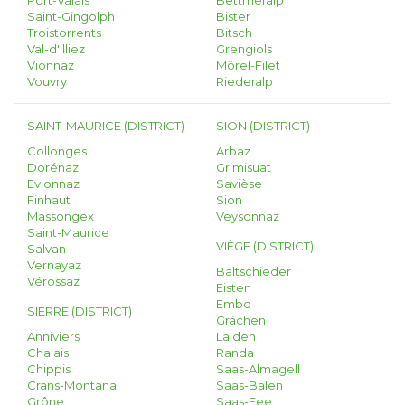
Port-Valais
Bettmeralp
Saint-Gingolph
Bister
Troistorrents
Bitsch
Val-d'Illiez
Grengiols
Vionnaz
Mörel-Filet
Vouvry
Riederalp
SAINT-MAURICE (DISTRICT)
SION (DISTRICT)
Collonges
Arbaz
Dorénaz
Grimisuat
Evionnaz
Savièse
Finhaut
Sion
Massongex
Veysonnaz
Saint-Maurice
VIÈGE (DISTRICT)
Salvan
Vernayaz
Baltschieder
Vérossaz
Eisten
Embd
SIERRE (DISTRICT)
Grächen
Anniviers
Lalden
Chalais
Randa
Chippis
Saas-Almagell
Crans-Montana
Saas-Balen
Grône
Saas-Fee