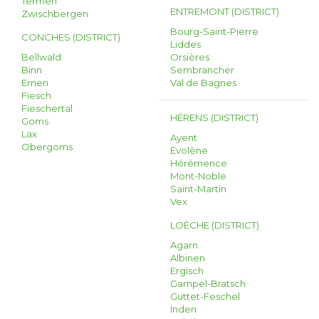
Termen
ENTREMONT (DISTRICT)
Zwischbergen
Bourg-Saint-Pierre
CONCHES (DISTRICT)
Liddes
Bellwald
Orsières
Binn
Sembrancher
Ernen
Val de Bagnes
Fiesch
Fieschertal
HÉRENS (DISTRICT)
Goms
Lax
Ayent
Obergoms
Evolène
Hérémence
Mont-Noble
Saint-Martin
Vex
LOÈCHE (DISTRICT)
Agarn
Albinen
Ergisch
Gampel-Bratsch
Guttet-Feschel
Inden