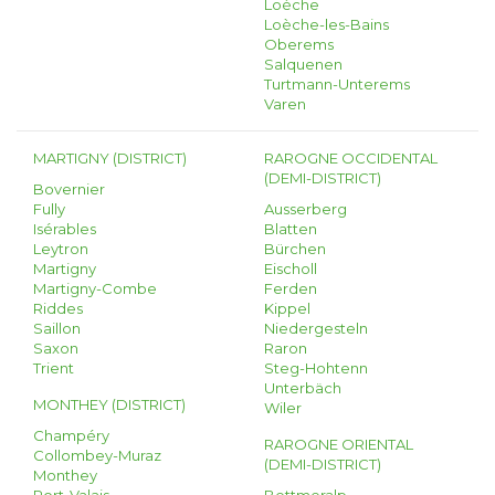
Loèche
Loèche-les-Bains
Oberems
Salquenen
Turtmann-Unterems
Varen
MARTIGNY (DISTRICT)
RAROGNE OCCIDENTAL
(DEMI-DISTRICT)
Bovernier
Fully
Ausserberg
Isérables
Blatten
Leytron
Bürchen
Martigny
Eischoll
Martigny-Combe
Ferden
Riddes
Kippel
Saillon
Niedergesteln
Saxon
Raron
Trient
Steg-Hohtenn
Unterbäch
MONTHEY (DISTRICT)
Wiler
Champéry
RAROGNE ORIENTAL
Collombey-Muraz
(DEMI-DISTRICT)
Monthey