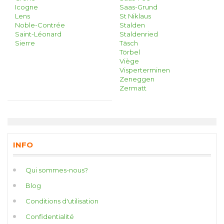
Icogne
Saas-Grund
Lens
St Niklaus
Noble-Contrée
Stalden
Saint-Léonard
Staldenried
Sierre
Täsch
Törbel
Viège
Visperterminen
Zeneggen
Zermatt
INFO
Qui sommes-nous?
Blog
Conditions d'utilisation
Confidentialité