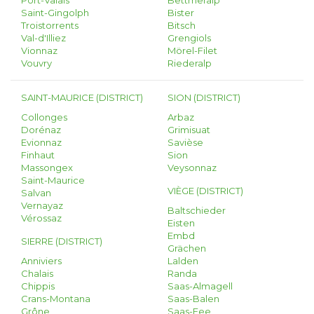
Port-Valais
Bettmeralp
Saint-Gingolph
Bister
Troistorrents
Bitsch
Val-d'Illiez
Grengiols
Vionnaz
Mörel-Filet
Vouvry
Riederalp
SAINT-MAURICE (DISTRICT)
SION (DISTRICT)
Collonges
Arbaz
Dorénaz
Grimisuat
Evionnaz
Savièse
Finhaut
Sion
Massongex
Veysonnaz
Saint-Maurice
VIÈGE (DISTRICT)
Salvan
Vernayaz
Baltschieder
Vérossaz
Eisten
Embd
SIERRE (DISTRICT)
Grächen
Anniviers
Lalden
Chalais
Randa
Chippis
Saas-Almagell
Crans-Montana
Saas-Balen
Grône
Saas-Fee