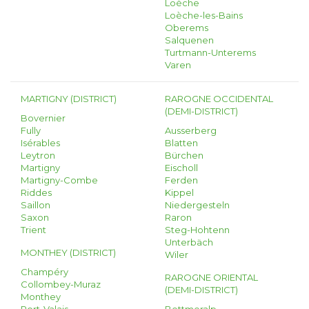
Loèche
Loèche-les-Bains
Oberems
Salquenen
Turtmann-Unterems
Varen
MARTIGNY (DISTRICT)
RAROGNE OCCIDENTAL
(DEMI-DISTRICT)
Bovernier
Fully
Ausserberg
Isérables
Blatten
Leytron
Bürchen
Martigny
Eischoll
Martigny-Combe
Ferden
Riddes
Kippel
Saillon
Niedergesteln
Saxon
Raron
Trient
Steg-Hohtenn
Unterbäch
MONTHEY (DISTRICT)
Wiler
Champéry
RAROGNE ORIENTAL
Collombey-Muraz
(DEMI-DISTRICT)
Monthey