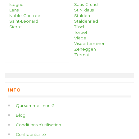
Icogne
Saas-Grund
Lens
St Niklaus
Noble-Contrée
Stalden
Saint-Léonard
Staldenried
Sierre
Täsch
Törbel
Viège
Visperterminen
Zeneggen
Zermatt
INFO
Qui sommes-nous?
Blog
Conditions d'utilisation
Confidentialité