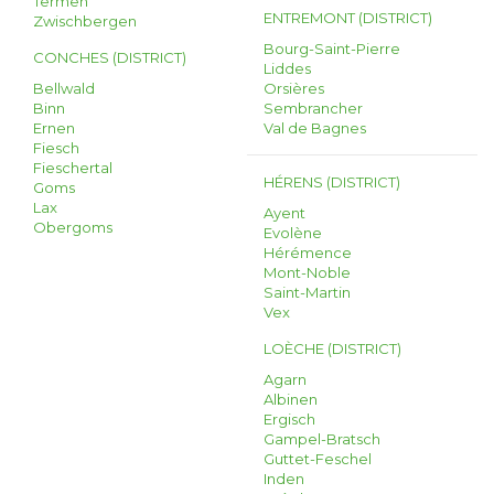
Termen
ENTREMONT (DISTRICT)
Zwischbergen
Bourg-Saint-Pierre
CONCHES (DISTRICT)
Liddes
Bellwald
Orsières
Binn
Sembrancher
Ernen
Val de Bagnes
Fiesch
Fieschertal
HÉRENS (DISTRICT)
Goms
Lax
Ayent
Obergoms
Evolène
Hérémence
Mont-Noble
Saint-Martin
Vex
LOÈCHE (DISTRICT)
Agarn
Albinen
Ergisch
Gampel-Bratsch
Guttet-Feschel
Inden