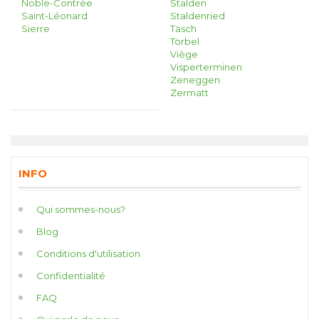
Noble-Contrée
Stalden
Saint-Léonard
Staldenried
Sierre
Täsch
Törbel
Viège
Visperterminen
Zeneggen
Zermatt
INFO
Qui sommes-nous?
Blog
Conditions d'utilisation
Confidentialité
FAQ