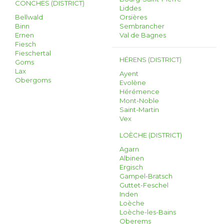
CONCHES (DISTRICT)
Liddes
Bellwald
Orsières
Binn
Sembrancher
Ernen
Val de Bagnes
Fiesch
Fieschertal
HÉRENS (DISTRICT)
Goms
Lax
Ayent
Obergoms
Evolène
Hérémence
Mont-Noble
Saint-Martin
Vex
LOÈCHE (DISTRICT)
Agarn
Albinen
Ergisch
Gampel-Bratsch
Guttet-Feschel
Inden
Loèche
Loèche-les-Bains
Oberems