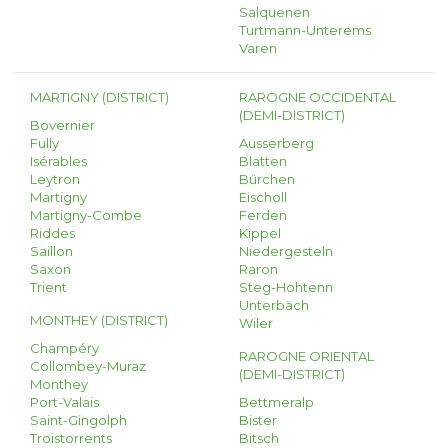
Salquenen
Turtmann-Unterems
Varen
MARTIGNY (DISTRICT)
RAROGNE OCCIDENTAL
(DEMI-DISTRICT)
Bovernier
Fully
Ausserberg
Isérables
Blatten
Leytron
Bürchen
Martigny
Eischoll
Martigny-Combe
Ferden
Riddes
Kippel
Saillon
Niedergesteln
Saxon
Raron
Trient
Steg-Hohtenn
Unterbäch
MONTHEY (DISTRICT)
Wiler
Champéry
RAROGNE ORIENTAL
Collombey-Muraz
(DEMI-DISTRICT)
Monthey
Port-Valais
Bettmeralp
Saint-Gingolph
Bister
Troistorrents
Bitsch