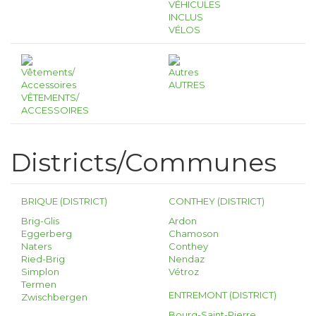
VÉHICULES
INCLUS
VÉLOS
AUTRES
VÊTEMENTS/
ACCESSOIRES
Districts/Communes
BRIQUE (DISTRICT)
CONTHEY (DISTRICT)
Brig-Glis
Ardon
Eggerberg
Chamoson
Naters
Conthey
Ried-Brig
Nendaz
Simplon
Vétroz
Termen
ENTREMONT (DISTRICT)
Zwischbergen
Bourg-Saint-Pierre