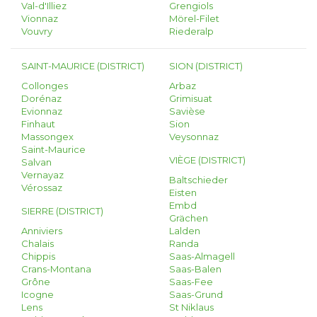
Val-d'Illiez
Grengiols
Vionnaz
Mörel-Filet
Vouvry
Riederalp
SAINT-MAURICE (DISTRICT)
SION (DISTRICT)
Collonges
Arbaz
Dorénaz
Grimisuat
Evionnaz
Savièse
Finhaut
Sion
Massongex
Veysonnaz
Saint-Maurice
VIÈGE (DISTRICT)
Salvan
Vernayaz
Baltschieder
Vérossaz
Eisten
Embd
SIERRE (DISTRICT)
Grächen
Anniviers
Lalden
Chalais
Randa
Chippis
Saas-Almagell
Crans-Montana
Saas-Balen
Grône
Saas-Fee
Icogne
Saas-Grund
Lens
St Niklaus