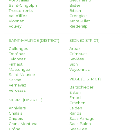
Port-Valais
Bettmeralp
Saint-Gingolph
Bister
Troistorrents
Bitsch
Val-d'Illiez
Grengiols
Vionnaz
Mörel-Filet
Vouvry
Riederalp
SAINT-MAURICE (DISTRICT)
SION (DISTRICT)
Collonges
Arbaz
Dorénaz
Grimisuat
Evionnaz
Savièse
Finhaut
Sion
Massongex
Veysonnaz
Saint-Maurice
VIÈGE (DISTRICT)
Salvan
Vernayaz
Baltschieder
Vérossaz
Eisten
Embd
SIERRE (DISTRICT)
Grächen
Anniviers
Lalden
Chalais
Randa
Chippis
Saas-Almagell
Crans-Montana
Saas-Balen
Grône
Saas-Fee