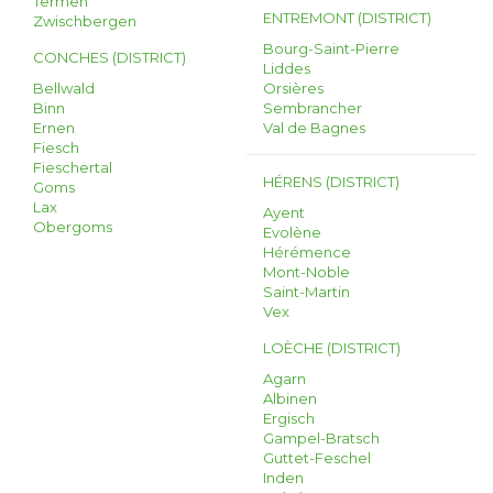
Termen
ENTREMONT (DISTRICT)
Zwischbergen
Bourg-Saint-Pierre
CONCHES (DISTRICT)
Liddes
Bellwald
Orsières
Binn
Sembrancher
Ernen
Val de Bagnes
Fiesch
Fieschertal
HÉRENS (DISTRICT)
Goms
Lax
Ayent
Obergoms
Evolène
Hérémence
Mont-Noble
Saint-Martin
Vex
LOÈCHE (DISTRICT)
Agarn
Albinen
Ergisch
Gampel-Bratsch
Guttet-Feschel
Inden