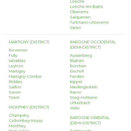
Loèche
Loèche-les-Bains
Oberems
Salquenen
Turtmann-Unterems
Varen
MARTIGNY (DISTRICT)
RAROGNE OCCIDENTAL
(DEMI-DISTRICT)
Bovernier
Fully
Ausserberg
Isérables
Blatten
Leytron
Bürchen
Martigny
Eischoll
Martigny-Combe
Ferden
Riddes
Kippel
Saillon
Niedergesteln
Saxon
Raron
Trient
Steg-Hohtenn
Unterbäch
MONTHEY (DISTRICT)
Wiler
Champéry
RAROGNE ORIENTAL
Collombey-Muraz
(DEMI-DISTRICT)
Monthey