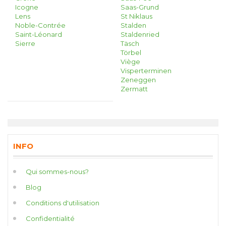
Icogne
Saas-Grund
Lens
St Niklaus
Noble-Contrée
Stalden
Saint-Léonard
Staldenried
Sierre
Täsch
Törbel
Viège
Visperterminen
Zeneggen
Zermatt
INFO
Qui sommes-nous?
Blog
Conditions d'utilisation
Confidentialité