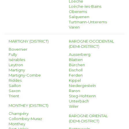
Loèche
Loèche-les-Bains
Oberems
Salquenen
Turtmann-Unterems
Varen
MARTIGNY (DISTRICT)
RAROGNE OCCIDENTAL
(DEMI-DISTRICT)
Bovernier
Fully
Ausserberg
Isérables
Blatten
Leytron
Bürchen
Martigny
Eischoll
Martigny-Combe
Ferden
Riddes
Kippel
Saillon
Niedergesteln
Saxon
Raron
Trient
Steg-Hohtenn
Unterbäch
MONTHEY (DISTRICT)
Wiler
Champéry
RAROGNE ORIENTAL
Collombey-Muraz
(DEMI-DISTRICT)
Monthey