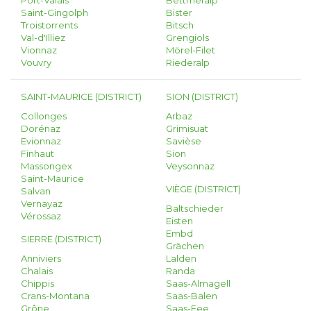
Port-Valais
Bettmeralp
Saint-Gingolph
Bister
Troistorrents
Bitsch
Val-d'Illiez
Grengiols
Vionnaz
Mörel-Filet
Vouvry
Riederalp
SAINT-MAURICE (DISTRICT)
SION (DISTRICT)
Collonges
Arbaz
Dorénaz
Grimisuat
Evionnaz
Savièse
Finhaut
Sion
Massongex
Veysonnaz
Saint-Maurice
VIÈGE (DISTRICT)
Salvan
Vernayaz
Baltschieder
Vérossaz
Eisten
Embd
SIERRE (DISTRICT)
Grächen
Anniviers
Lalden
Chalais
Randa
Chippis
Saas-Almagell
Crans-Montana
Saas-Balen
Grône
Saas-Fee