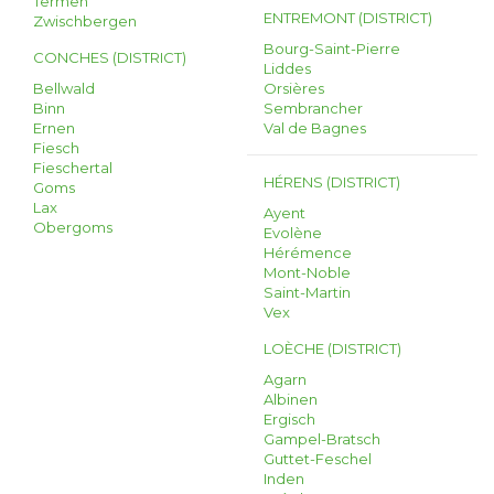
Termen
ENTREMONT (DISTRICT)
Zwischbergen
Bourg-Saint-Pierre
CONCHES (DISTRICT)
Liddes
Bellwald
Orsières
Binn
Sembrancher
Ernen
Val de Bagnes
Fiesch
Fieschertal
HÉRENS (DISTRICT)
Goms
Lax
Ayent
Obergoms
Evolène
Hérémence
Mont-Noble
Saint-Martin
Vex
LOÈCHE (DISTRICT)
Agarn
Albinen
Ergisch
Gampel-Bratsch
Guttet-Feschel
Inden