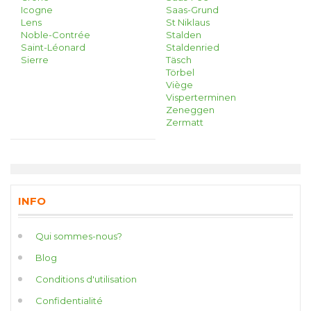
Icogne
Saas-Grund
Lens
St Niklaus
Noble-Contrée
Stalden
Saint-Léonard
Staldenried
Sierre
Täsch
Törbel
Viège
Visperterminen
Zeneggen
Zermatt
INFO
Qui sommes-nous?
Blog
Conditions d'utilisation
Confidentialité